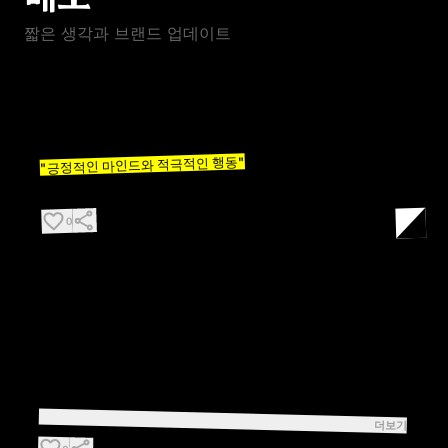
짧은 생각과 브랜드 업데이트
7월 4일
인생에서 가장 중요한 것:
"긍정적인 마인드와 적극적인 행동"
이 한 문장 마음 속에 담아두고 잊지 않으려고 노력합니다.
share
favorite_border
0
4월 11일
첫 사업을 시작할 때 밤낮으로 한 달을 준비했음.
결과는? 매출 0원.
문제는 준비가 부족한 게 아니라
시작이 너무 무거운 것이었다.
1인사업은 뭐든 가볍게 시작하는게 답이다.
몸도, 마음도, 사업도.
더보기