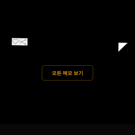
3월 16일
AI 덕분에 새로운 일자리가 창출되어 고용이 다시 안정화될 것이
라고 말들 하는데
새로 만들어진 일자리를 왜 사람한테 줄거라고 생각하는걸까.
favorite_border
share
1
모든 메모 보기