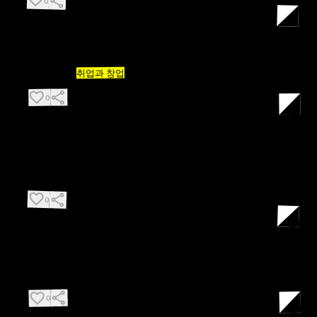
favorite_border
share
0
3월 26일
은 더 이상 선택의 문제가 아니다.
취업과 창업
애석하게도
share
favorite_border
0
4월 2일
바이브 코딩해서 머리에 남는게 뭐냐는 질문을 받았다. 머리에 뭔
가를 남기기 위해 운전을 하는가?
favorite_border
share
0
4월 11일
갖고 있는 편견을 빠르게 깰수록 사업이 성장한다.
share
favorite_border
0